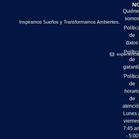
N
Quiéne
somo
Inspiramos Sueños y Transformamos Ambientes.
Polític
de
datos
Polític
experienci
de
garantí
Polític
de
horari
de
atenci
Lunes 
viernes
7:45 a
- 5:00