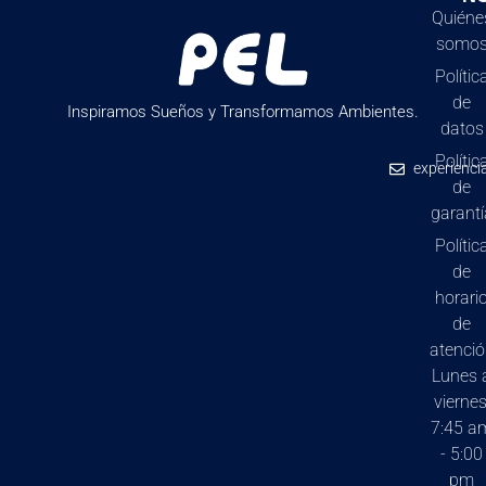
Quiéne
somo
Polític
de
Inspiramos Sueños y Transformamos Ambientes.
datos
Polític
experienci
de
garantí
Polític
de
horari
de
atenci
Lunes 
viernes
7:45 a
- 5:00
pm