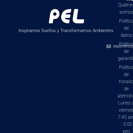
Quiéne
somo
Polític
de
Inspiramos Sueños y Transformamos Ambientes.
datos
Polític
experienci
de
garantí
Polític
de
horari
de
atenci
Lunes 
viernes
7:45 a
- 5:00
pm