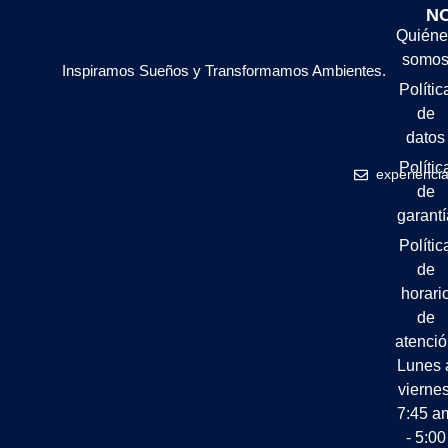
N
Quiéne
somo
Inspiramos Sueños y Transformamos Ambientes.
Polític
de
datos
Polític
experienci
de
garantí
Polític
de
horari
de
atenci
Lunes 
viernes
7:45 a
- 5:00