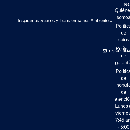
N
Quiéne
somo
Inspiramos Sueños y Transformamos Ambientes.
Polític
de
datos
Polític
experienci
de
garantí
Polític
de
horari
de
atenci
Lunes 
viernes
7:45 a
- 5:00