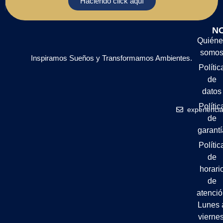
Haciendo click aquí
N
Quiéne
somo
Inspiramos Sueños y Transformamos Ambientes.
Polític
de
datos
Polític
experienci
de
garantí
Polític
de
horari
de
atenci
Lunes 
viernes