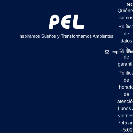
N
Quiéne
somo
Polític
de
Inspiramos Sueños y Transformamos Ambientes.
datos
Polític
experienci
de
garantí
Polític
de
horari
de
atenci
Lunes 
viernes
7:45 a
- 5:00