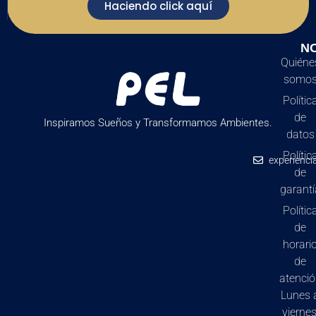
Haciendo click aquí
N
Quiéne
somo
Polític
de
Inspiramos Sueños y Transformamos Ambientes.
datos
Polític
experienci
de
garantí
Polític
de
horari
de
atenci
Lunes 
viernes