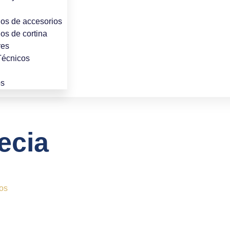
os de accesorios
os de cortina
res
Técnicos
os
ecia
os