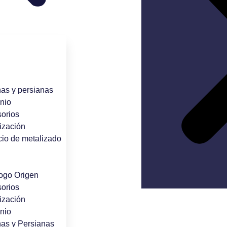
nas y persianas
nio
orios
ización
cio de metalizado
ogo Origen
orios
ización
nio
nas y Persianas