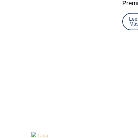
Prem
Lee
Má