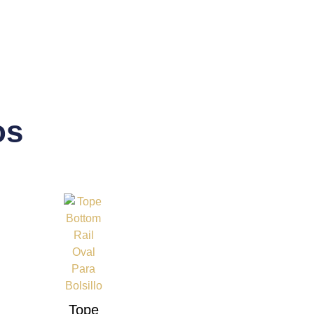
os
Tope