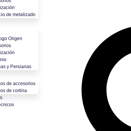
orios
ización
cio de metalizado
ogo Origen
orios
ización
nio
nas y Persianas
os de accesorios
os de cortina
es
cnicos