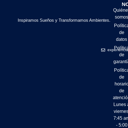
N
Quiéne
somo
Inspiramos Sueños y Transformamos Ambientes.
Polític
de
datos
Polític
experienci
de
garantí
Polític
de
horari
de
atenci
Lunes 
viernes
7:45 a
- 5:00