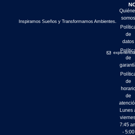
N
Quiéne
somo
Inspiramos Sueños y Transformamos Ambientes.
Polític
de
datos
Polític
experienci
de
garantí
Polític
de
horari
de
atenci
Lunes 
viernes
7:45 a
- 5:00