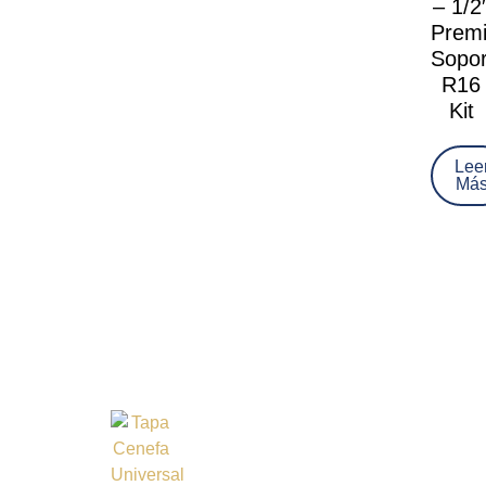
– 1/2
Prem
Sopor
R16
Kit
Lee
Má