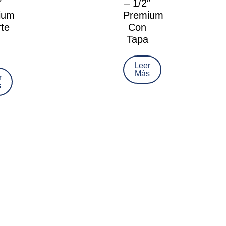
″
– 1/2″
ium
Premium
te
Con
Tapa
Leer
Más
r
s