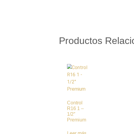
Productos Relac
Control
R16 1 –
1/2″
Premium
Leer más