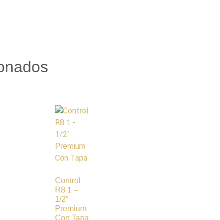
ionados
Control
R8 1 –
1/2″
Premium
Con Tapa