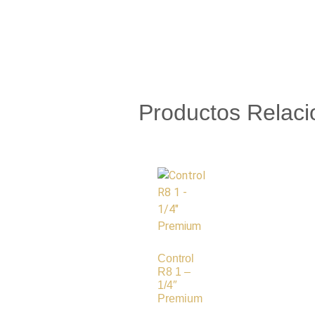
Productos Relac
Control
R8 1 –
1/4″
Premium