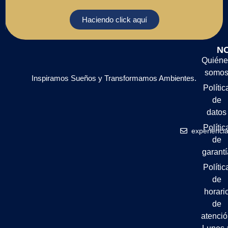
Haciendo click aquí
N
Quiéne
somo
Inspiramos Sueños y Transformamos Ambientes.
Polític
de
datos
Polític
experienci
de
garantí
Polític
de
horari
de
atenci